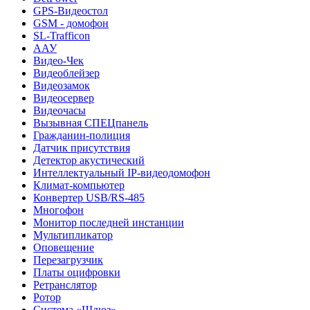
GPS-Видеостол
GSM - домофон
SL-Trafficon
ААУ
Видео-Чек
Видеоблейзер
Видеозамок
Видеосервер
Видеочасы
Вызывная СПЕЦпанель
Гражданин-полиция
Датчик присутствия
Детектор акустический
Интеллектуальный IP-видеодомофон
Климат-компьютер
Конвертер USB/RS-485
Многофон
Монитор последней инстанции
Мультипликатор
Оповещение
Перезагрузчик
Платы оцифровки
Ретранслятор
Ротор
Система «Шлюз»