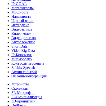
IP-GOAL
Мегапикселы
Мощность
Надежность
Черный ящик
Интерфейс
Видеозапись
Видео кодек
Видеодетектор
Автослежение
Short Data
Video Big Data
IP-Консьерж
Мнемоблако
Контроль персонала
Zabbix-Speclab
Архив событий
Онлайн-конференция
Устройства
Скрижаль
SL-Mикрофон
ГЕО-сигнализация
3D-кронштейн
DetPower