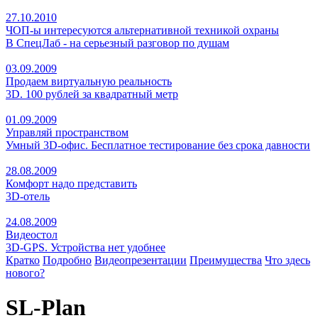
27.10.2010
ЧОП-ы интересуются альтернативной техникой охраны
В СпецЛаб - на серьезный разговор по душам
03.09.2009
Продаем виртуальную реальность
3D. 100 рублей за квадратный метр
01.09.2009
Управляй пространством
Умный 3D-офис. Бесплатное тестирование без срока давности
28.08.2009
Комфорт надо представить
3D-отель
24.08.2009
Видеостол
3D-GPS. Устройства нет удобнее
Кратко
Подробно
Видеопрезентации
Преимущества
Что здесь
нового?
SL-Plan