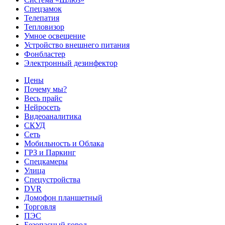
Спецзамок
Телепатия
Тепловизор
Умное освещение
Устройство внешнего питания
Фонбластер
Электронный дезинфектор
Цены
Почему мы?
Весь прайс
Нейросеть
Видеоаналитика
СКУД
Сеть
Мобильность и Облака
ГРЗ и Паркинг
Спецкамеры
Улица
Спецустройства
DVR
Домофон планшетный
Торговля
ПЭС
Безопасный город