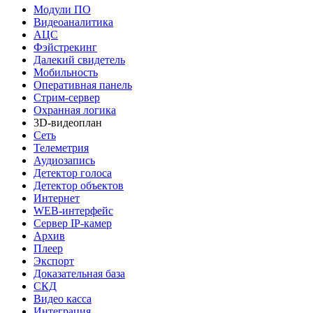
Модули ПО
Видеоаналитика
АЦС
Фэйстрекинг
Далекий свидетель
Мобильность
Оперативная панель
Стрим-сервер
Охранная логика
3D-видеоплан
Сеть
Телеметрия
Аудиозапись
Детектор голоса
Детектор объектов
Интернет
WEB-интерфейс
Сервер IP-камер
Архив
Плеер
Экспорт
Доказательная база
СКД
Видео касса
Интеграция