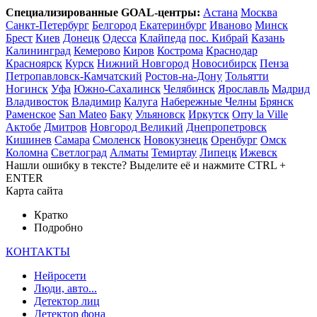
Cпециализированные GOAL-центры:
Астана
Москва
Санкт-Петербург
Белгород
Екатеринбург
Иваново
Минск
Брест
Киев
Донецк
Одесса
Клайпеда
пос. Кибрай
Казань
Калининград
Кемерово
Киров
Кострома
Краснодар
Красноярск
Курск
Нижний Новгород
Новосибирск
Пенза
Петропавловск-Камчатский
Ростов-на-Дону
Тольятти
Ногинск
Уфа
Южно-Сахалинск
Челябинск
Ярославль
Мадрид
Владивосток
Владимир
Калуга
Набережные Челны
Брянск
Раменское
San Mateo
Баку
Ульяновск
Иркутск
Orry la Ville
Актобе
Дмитров
Новгород Великий
Днепропетровск
Кишинев
Самара
Смоленск
Новокузнецк
Оренбург
Омск
Коломна
Светлоград
Алматы
Темиртау
Липецк
Ижевск
Нашли ошибку в тексте? Выделите её и нажмите
CTRL
+
ENTER
Карта сайта
Кратко
Подробно
КОНТАКТЫ
Нейросети
Люди, авто...
Детектор лиц
Детектор фона