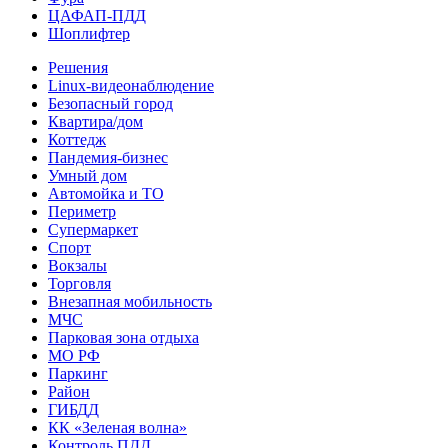
ЦАФАП-ПДД
Шоплифтер
Решения
Linux-видеонаблюдение
Безопасный город
Квартира/дом
Коттедж
Пандемия-бизнес
Умный дом
Автомойка и ТО
Периметр
Супермаркет
Спорт
Вокзалы
Торговля
Внезапная мобильность
МЧС
Парковая зона отдыха
МО РФ
Паркинг
Район
ГИБДД
КК «Зеленая волна»
Контроль ПДД