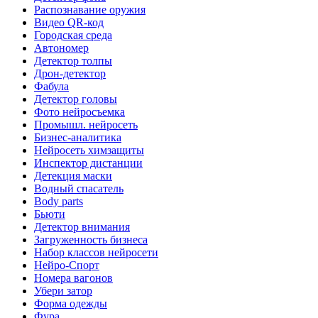
Распознавание оружия
Видео QR-код
Городская среда
Автономер
Детектор толпы
Дрон-детектор
Фабула
Детектор головы
Фото нейросъемка
Промышл. нейросеть
Бизнес-аналитика
Нейросеть химзащиты
Инспектор дистанции
Детекция маски
Водный спасатель
Body parts
Бьюти
Детектор внимания
Загруженность бизнеса
Набор классов нейросети
Нейро-Спорт
Номера вагонов
Убери затор
Форма одежды
Фура