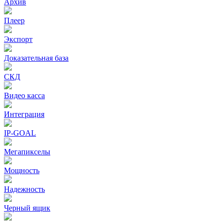
Архив
Плеер
Экспорт
Доказательная база
СКД
Видео касса
Интеграция
IP-GOAL
Мегапикселы
Мощность
Надежность
Черный ящик