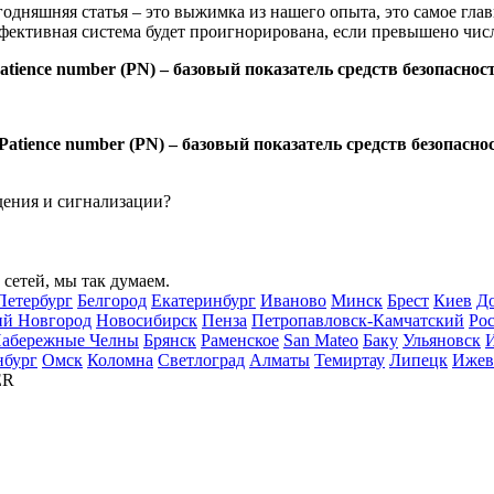
годняшняя статья – это выжимка из нашего опыта, это самое гла
фективная система будет проигнорирована, если превышено чис
atience number (PN) – базовый показатель средств безопаснос
дения и сигнализации?
сетей, мы так думаем.
Петербург
Белгород
Екатеринбург
Иваново
Минск
Брест
Киев
Д
й Новгород
Новосибирск
Пенза
Петропавловск-Камчатский
Ро
абережные Челны
Брянск
Раменское
San Mateo
Баку
Ульяновск
нбург
Омск
Коломна
Светлоград
Алматы
Темиртау
Липецк
Ижев
ER