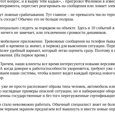
тот вопрос, и я вырву тебе кадык», - пригрозил Филимон в изве
мперамента, перестает реагировать на сообщения или ломает эле
т ложные срабатывания. Тут главное – не превысить число терпе
еть соседи? Обычно это не больше полраза.
пециально следить за порядком на объекте. Здесь и 10 событий
к ничего не замечает, или отключению громкости динамиков.
мобильное приложение. Тревожные сообщения на телефон бываю
лий и времени (а значит, и нервов) для выяснения ситуации. Пер
более удобный вариант, который легко оценить сразу. Поэтому в
ржения. (На первое время.)
. Причем, наши клиенты все время интересуются новыми версиями
. А когда доверие к работоспособности укореняется, требуют уж
иваем наши системы, чтобы клиент видел каждый приход нового ч
ор.
 уже не просто распознают образы типа человек, автомобиль ил
очно наглядные примеры опасной ситуации, но и набирающие обор
ршенны государственные и без того перегруженные сертификацие
тало невозможно работать. Обычный специалист знает не более 1
оим черным экраном предлагаем всё выкинуть и ввести новые опр