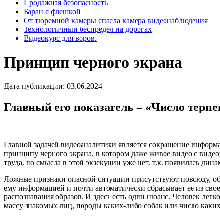
Продажная безопасность
Баран с флешкой
От тюремной камеры спасла камера видеонаблюдения
Технологичный беспредел на дорогах
Видеокурс для воров.
Принцип черного экрана
Дата публикации: 03.06.2024
Главный его показатель – «Число терпе
Главной задачей видеоаналитики является сокращение информ
принципу черного экрана, в котором даже живое видео с виде
труда, но смысла в этой экзекуции уже нет, т.к. появилась дин
Ложные признаки опасной ситуации присутствуют повсюду, об
ему информацией и почти автоматически сбрасывает ее из сво
распознавания образов. И здесь есть один нюанс. Человек лег
массу знакомых лиц, породы каких-либо собак или число каких