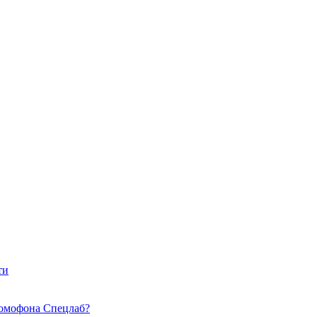
ти
омофона Спецлаб?