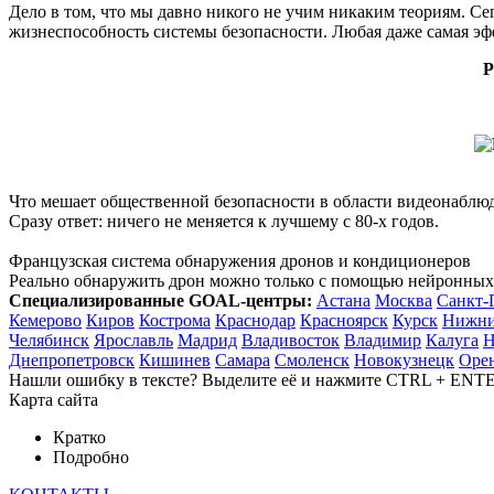
Дело в том, что мы давно никого не учим никаким теориям. Се
жизнеспособность системы безопасности. Любая даже самая эф
P
Что мешает общественной безопасности в области видеонаблю
Сразу ответ: ничего не меняется к лучшему с 80-х годов.
Французская система обнаружения дронов и кондиционеров
Реально обнаружить дрон можно только с помощью нейронных 
Cпециализированные GOAL-центры:
Астана
Москва
Санкт-
Кемерово
Киров
Кострома
Краснодар
Красноярск
Курск
Нижни
Челябинск
Ярославль
Мадрид
Владивосток
Владимир
Калуга
Н
Днепропетровск
Кишинев
Самара
Смоленск
Новокузнецк
Оре
Нашли ошибку в тексте? Выделите её и нажмите
CTRL
+
ENT
Карта сайта
Кратко
Подробно