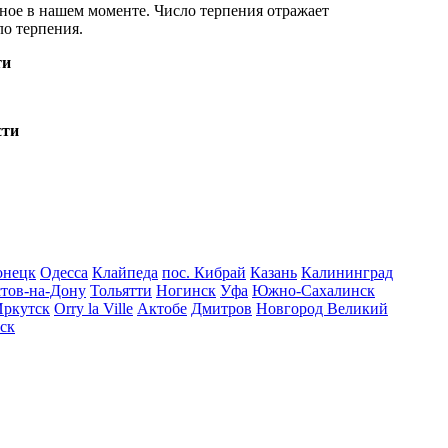
вное в нашем моменте. Число терпения отражает
ло терпения.
ти
онецк
Одесса
Клайпеда
пос. Кибрай
Казань
Калининград
стов-на-Дону
Тольятти
Ногинск
Уфа
Южно-Сахалинск
Иркутск
Orry la Ville
Актобе
Дмитров
Новгород Великий
ск