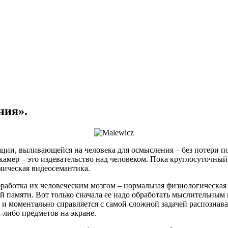
ния».
ации, выливающейся на человека для осмысления – без потери 
окамер – это издевательство над человеком. Пока круглосуточн
амическая видеосемантика.
работка их человеческим мозгом – нормальная физиологическая 
ей памяти. Вот только сначала ее надо обработать мыслительны
ко и моментально справляется с самой сложной задачей распознав
-либо предметов на экране.