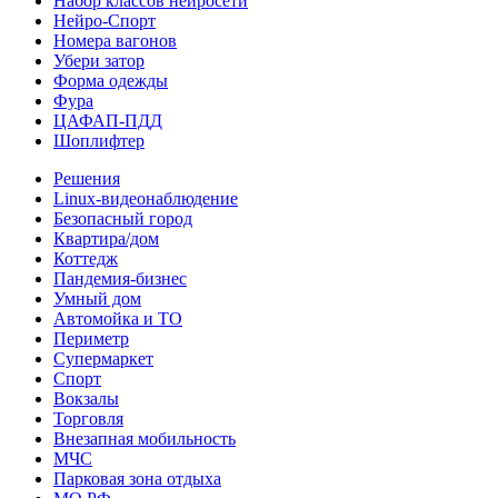
Набор классов нейросети
Нейро-Спорт
Номера вагонов
Убери затор
Форма одежды
Фура
ЦАФАП-ПДД
Шоплифтер
Решения
Linux-видеонаблюдение
Безопасный город
Квартира/дом
Коттедж
Пандемия-бизнес
Умный дом
Автомойка и ТО
Периметр
Супермаркет
Спорт
Вокзалы
Торговля
Внезапная мобильность
МЧС
Парковая зона отдыха