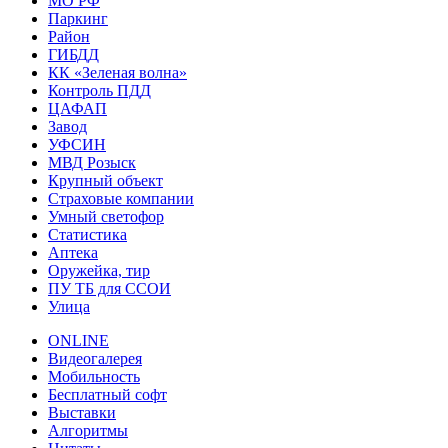
МО РФ
Паркинг
Район
ГИБДД
КК «Зеленая волна»
Контроль ПДД
ЦАФАП
Завод
УФСИН
МВД Розыск
Крупный объект
Страховые компании
Умный светофор
Статистика
Аптека
Оружейка, тир
ПУ ТБ для ССОИ
Улица
ONLINE
Видеогалерея
Мобильность
Бесплатный софт
Выставки
Алгоритмы