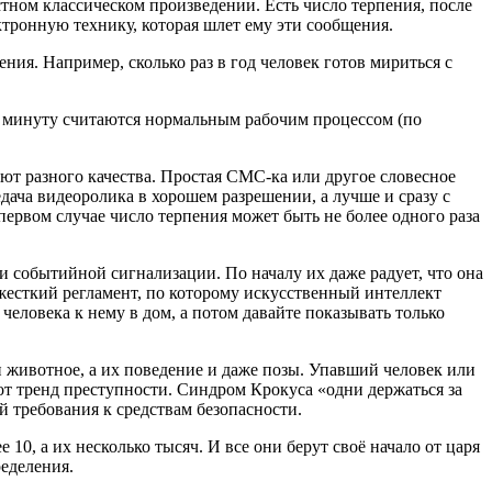
стном классическом произведении. Есть число терпения, после
ктронную технику, которая шлет ему эти сообщения.
ния. Например, сколько раз в год человек готов мириться с
 в минуту считаются нормальным рабочим процессом (по
т разного качества. Простая СМС-ка или другое словесное
едача видеоролика в хорошем разрешении, а лучше и сразу с
 первом случае число терпения может быть не более одного раза
 событийной сигнализации. По началу их даже радует, что она
е жесткий регламент, по которому искусственный интеллект
еловека к нему в дом, а потом давайте показывать только
и животное, а их поведение и даже позы. Упавший человек или
от тренд преступности. Синдром Крокуса «одни держаться за
й требования к средствам безопасности.
0, а их несколько тысяч. И все они берут своё начало от царя
еделения.