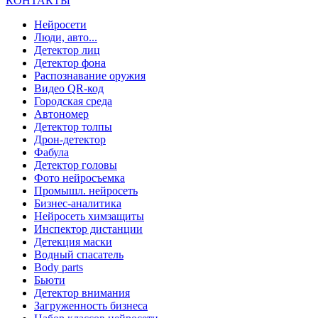
КОНТАКТЫ
Нейросети
Люди, авто...
Детектор лиц
Детектор фона
Распознавание оружия
Видео QR-код
Городская среда
Автономер
Детектор толпы
Дрон-детектор
Фабула
Детектор головы
Фото нейросъемка
Промышл. нейросеть
Бизнес-аналитика
Нейросеть химзащиты
Инспектор дистанции
Детекция маски
Водный спасатель
Body parts
Бьюти
Детектор внимания
Загруженность бизнеса