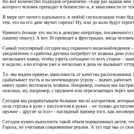
Но вот количество подходов ограничено. «Еще раз задашь мне э
которого человек приходит в бешенство и, в зависимости от те
В мире нет ничего идеального, в любой сигнализации тоже буду
тем, что на его даче звучит сирена? Ну, или до коли будут терп
Намного больше это число в дежурке оператора, посаженного с
нашему опыту). А вот 30 приведет к фрустрации, когда челове
Самый популярный сегодня вид охранного видеонаблюдения – 
уведомление о сработке датчика потребует от хозяина дачи уси
нескольких камер, чтобы узреть ситуацию со всех сторон – наи
в неделю, а во втором уже и несколько в день не вызывает отто
Т.е. мы видим прямую зависимость от качества распознавания
срабатывает пусть и на неочевидную угрозу – значит, работает
имеет право беспокоить хозяина. Например, сначала мы настра
опасных, ну, например, с оружием или перелезающих через заб
Сегодня мы разрабатываем большое число алгоритмов, которые
поза стрелка в купе с пистолетом в руках – не только достат
оружие – другие за пол» - наглядный пример того, как несове
Сегодня нужно выполнить такой объем нормативных актов, что с
Гороха, не учитывая современные реалии. А тут еще мы со св